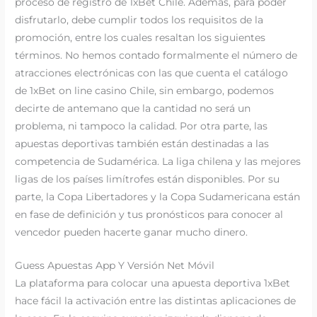
proceso de registro de 1xBet Chile. Además, para poder
disfrutarlo, debe cumplir todos los requisitos de la
promoción, entre los cuales resaltan los siguientes
términos. No hemos contado formalmente el número de
atracciones electrónicas con las que cuenta el catálogo
de 1xBet on line casino Chile, sin embargo, podemos
decirte de antemano que la cantidad no será un
problema, ni tampoco la calidad. Por otra parte, las
apuestas deportivas también están destinadas a las
competencia de Sudamérica. La liga chilena y las mejores
ligas de los países limítrofes están disponibles. Por su
parte, la Copa Libertadores y la Copa Sudamericana están
en fase de definición y tus pronósticos para conocer al
vencedor pueden hacerte ganar mucho dinero.
Guess Apuestas App Y Versión Net Móvil
La plataforma para colocar una apuesta deportiva 1xBet
hace fácil la activación entre las distintas aplicaciones de