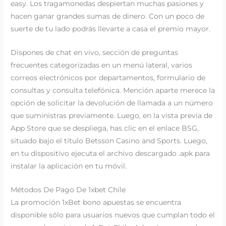
easy. Los tragamonedas despiertan muchas pasiones y
hacen ganar grandes sumas de dinero. Con un poco de
suerte de tu lado podrás llevarte a casa el premio mayor.
Dispones de chat en vivo, sección de preguntas
frecuentes categorizadas en un menú lateral, varios
correos electrónicos por departamentos, formulario de
consultas y consulta telefónica. Mención aparte merece la
opción de solicitar la devolución de llamada a un número
que suministras previamente. Luego, en la vista previa de
App Store que se despliega, has clic en el enlace BSG,
situado bajo el título Betsson Casino and Sports. Luego,
en tu dispositivo ejecuta el archivo descargado .apk para
instalar la aplicación en tu móvil.
Métodos De Pago De 1xbet Chile
La promoción 1xBet bono apuestas se encuentra
disponible sólo para usuarios nuevos que cumplan todo el