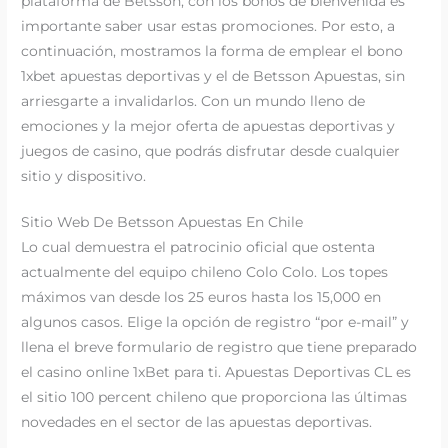
plataforma de Betsson, con los bonos de bienvenida es
importante saber usar estas promociones. Por esto, a
continuación, mostramos la forma de emplear el bono
1xbet apuestas deportivas y el de Betsson Apuestas, sin
arriesgarte a invalidarlos. Con un mundo lleno de
emociones y la mejor oferta de apuestas deportivas y
juegos de casino, que podrás disfrutar desde cualquier
sitio y dispositivo.
Sitio Web De Betsson Apuestas En Chile
Lo cual demuestra el patrocinio oficial que ostenta
actualmente del equipo chileno Colo Colo. Los topes
máximos van desde los 25 euros hasta los 15,000 en
algunos casos. Elige la opción de registro “por e-mail” y
llena el breve formulario de registro que tiene preparado
el casino online 1xBet para ti. Apuestas Deportivas CL es
el sitio 100 percent chileno que proporciona las últimas
novedades en el sector de las apuestas deportivas.