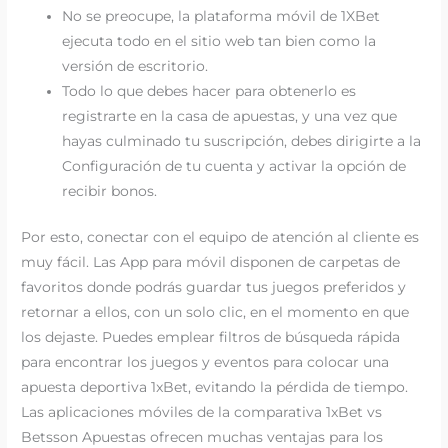
No se preocupe, la plataforma móvil de 1XBet
ejecuta todo en el sitio web tan bien como la
versión de escritorio.
Todo lo que debes hacer para obtenerlo es
registrarte en la casa de apuestas, y una vez que
hayas culminado tu suscripción, debes dirigirte a la
Configuración de tu cuenta y activar la opción de
recibir bonos.
Por esto, conectar con el equipo de atención al cliente es
muy fácil. Las App para móvil disponen de carpetas de
favoritos donde podrás guardar tus juegos preferidos y
retornar a ellos, con un solo clic, en el momento en que
los dejaste. Puedes emplear filtros de búsqueda rápida
para encontrar los juegos y eventos para colocar una
apuesta deportiva 1xBet, evitando la pérdida de tiempo.
Las aplicaciones móviles de la comparativa 1xBet vs
Betsson Apuestas ofrecen muchas ventajas para los