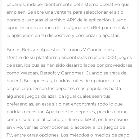
usuarios, independientemente del sistema operativo que
empleen. Se abre una ventana para seleccionar el sitio
donde guardarás el archivo APK de la aplicación. Luego
sigue las indicaciones de la página de 1xBet para instalar
la aplicación en tu dispositivo y comenzar a apostar.
Bonos Betsson Apuestas Términos Y Condiciones
Dentro de su plataforma encontrarás más de 1.000 juegos
de azar, los cuales han sido desarrollados por proveedores
como Wazdan, Betsoft y Gamomat. Cuando se trata de
hacer 1xBet apuestas, tendrás miles de opciones a tu
disposición. Desde los deportes más populares hasta
algunos juegos de azar, da igual cuáles sean tus
preferencias, en este sitio net encontrarás todo lo que
podrías necesitar. Aparte de los deportes, puedes entrar
con un solo clic al casino on-line de 1xBet, on line casino
en vivo, ver las promociones, o acceder a los juegos de
TV, entre otras opciones. Los métodos o medios de pago