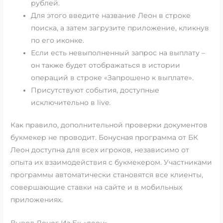
рублей.
Для этого введите название Леон в строке
поиска, а затем загрузите приложение, кликнув
по его иконке.
Если есть невыполненный запрос на выплату –
он также будет отображаться в истории
операций в строке «Запрошено к выплате».
Присутствуют события, доступные
исключительно в live.
Как правило, дополнительной проверки документов
букмекер не проводит. Бонусная программа от БК
Леон доступна для всех игроков, независимо от
опыта их взаимодействия с букмекером. Участниками
программы автоматически становятся все клиенты,
совершающие ставки на сайте и в мобильных
приложениях.