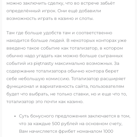
можно заключить сделку, что во встрече забьёт
определённый игрок. Они ещё добавили
возможность играть в казино и слоты.
Там где больше удобств там и соответственно
находится больше людей. В некоторых конторах уже
введено такое событие как тотализатор, в котором
обычно надо угадать как можно больше сыгранных
событий из piętnasty максимально возможных. За
содержание тотализатора обычно контора берет
себе небольшую комиссию. Тотализатор расширяет
функционал и вариативность сайта, пользователям
будет что выбрать, не только ставки, но и еще что то,
тотализатор это почти как казино.
Суть бонусного предложения заключается в том,
что за каждые 500 рублей на основном счету,
Вам начисляется фрибет номаналом 1000