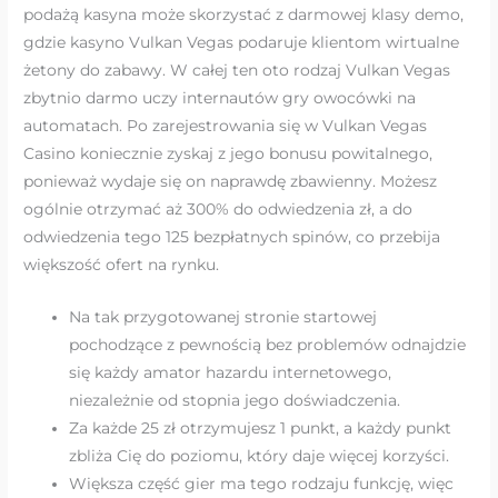
podażą kasyna może skorzystać z darmowej klasy demo,
gdzie kasyno Vulkan Vegas podaruje klientom wirtualne
żetony do zabawy. W całej ten oto rodzaj Vulkan Vegas
zbytnio darmo uczy internautów gry owocówki na
automatach. Po zarejestrowania się w Vulkan Vegas
Casino koniecznie zyskaj z jego bonusu powitalnego,
ponieważ wydaje się on naprawdę zbawienny. Możesz
ogólnie otrzymać aż 300% do odwiedzenia zł, a do
odwiedzenia tego 125 bezpłatnych spinów, co przebija
większość ofert na rynku.
Na tak przygotowanej stronie startowej
pochodzące z pewnością bez problemów odnajdzie
się każdy amator hazardu internetowego,
niezależnie od stopnia jego doświadczenia.
Za każde 25 zł otrzymujesz 1 punkt, a każdy punkt
zbliża Cię do poziomu, który daje więcej korzyści.
Większa część gier ma tego rodzaju funkcję, więc