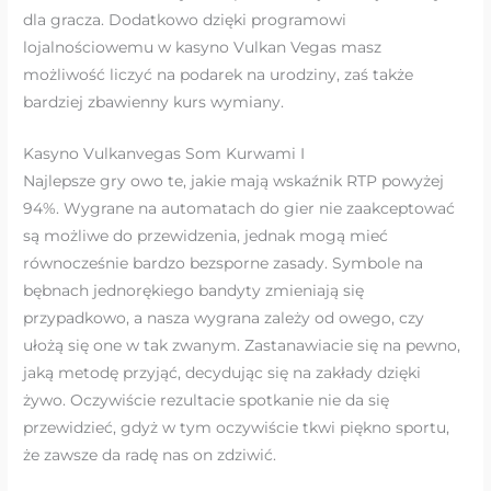
dla gracza. Dodatkowo dzięki programowi
lojalnościowemu w kasyno Vulkan Vegas masz
możliwość liczyć na podarek na urodziny, zaś także
bardziej zbawienny kurs wymiany.
Kasyno Vulkanvegas Som Kurwami I
Najlepsze gry owo te, jakie mają wskaźnik RTP powyżej
94%. Wygrane na automatach do gier nie zaakceptować
są możliwe do przewidzenia, jednak mogą mieć
równocześnie bardzo bezsporne zasady. Symbole na
bębnach jednorękiego bandyty zmieniają się
przypadkowo, a nasza wygrana zależy od owego, czy
ułożą się one w tak zwanym. Zastanawiacie się na pewno,
jaką metodę przyjąć, decydując się na zakłady dzięki
żywo. Oczywiście rezultacie spotkanie nie da się
przewidzieć, gdyż w tym oczywiście tkwi piękno sportu,
że zawsze da radę nas on zdziwić.