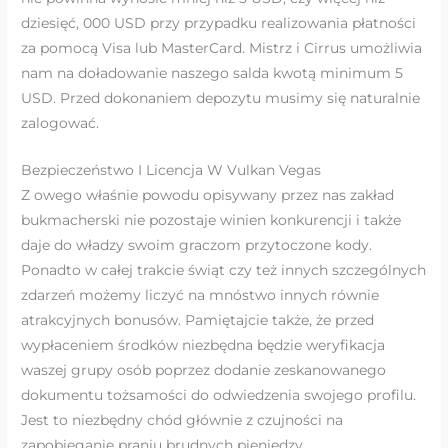
dziesięć, 000 USD przy przypadku realizowania płatności
za pomocą Visa lub MasterCard. Mistrz i Cirrus umożliwia
nam na doładowanie naszego salda kwotą minimum 5
USD. Przed dokonaniem depozytu musimy się naturalnie
zalogować.
Bezpieczeństwo I Licencja W Vulkan Vegas
Z owego właśnie powodu opisywany przez nas zakład
bukmacherski nie pozostaje winien konkurencji i także
daje do władzy swoim graczom przytoczone kody.
Ponadto w całej trakcie świąt czy też innych szczególnych
zdarzeń możemy liczyć na mnóstwo innych równie
atrakcyjnych bonusów. Pamiętajcie także, że przed
wypłaceniem środków niezbędna będzie weryfikacja
waszej grupy osób poprzez dodanie zeskanowanego
dokumentu tożsamości do odwiedzenia swojego profilu.
Jest to niezbędny chód głównie z czujności na
zapobieganie praniu brudnych pieniędzy.