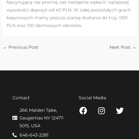
fascynującą nas premię, zaś następnie wpłacić najlepszej
wysokości depozyt od 40 PLN. W całej pozostałych grach
kasynowych mamy jeszcze szansę dostania do trzy, 000
PLN oraz 100 darmowych obrotów.
←
Previous Post
Next Post
→
Contact
Social Media
F
I
T
266 Malden Tpke,
a
n
w
Saugerties NY 12477-
c
s
i
5015, USA
e
t
t
646-643-2281