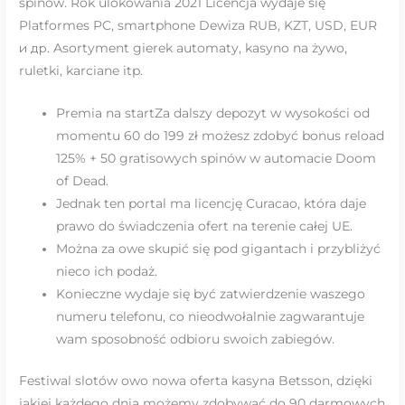
spinów. Rok ulokowania 2021 Licencja wydaje się
Platformes PC, smartphone Dewiza RUB, KZT, USD, EUR
и др. Asortyment gierek automaty, kasyno na żywo,
ruletki, karciane itp.
Premia na startZa dalszy depozyt w wysokości od
momentu 60 do 199 zł możesz zdobyć bonus reload
125% + 50 gratisowych spinów w automacie Doom
of Dead.
Jednak ten portal ma licencję Curacao, która daje
prawo do świadczenia ofert na terenie całej UE.
Można za owe skupić się pod gigantach i przybliżyć
nieco ich podaż.
Konieczne wydaje się być zatwierdzenie waszego
numeru telefonu, co nieodwołalnie zagwarantuje
wam sposobność odbioru swoich zabiegów.
Festiwal slotów owo nowa oferta kasyna Betsson, dzięki
jakiej każdego dnia możemy zdobywać do 90 darmowych