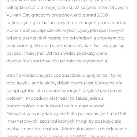
odnajdzie coś dla mojej dziurki. W kasynie internetowym
Vulkan Bet graczom proponowano ponad 2000
najlepszych gier hazardowych od znanych producentów.
Vulkan Bet podaje szeroki wybór dyscyplin sportowych
od popularnej piłki nożnej do odwiedzenia snookera czy
piłki wodnej. Strona bukmachera Vulkan Bet wydaje się
bardzo intuicyjna. Od razu widać przekazywane
dyscypliny sportowe czy popularne wydarzenia.
Strona wiedziona jest coś znacznie więcej aniżeli tylko
przy języku angielskim, dzięki czemu jest klarowna dla
całego globu, ale również w innych językach, w tym w
polskim. Procedury płatności to także jeden z
podzespołów, nad którymi wolno popracować.
Niewątpliwie przydałoby się kilka pomocniczych portfeli
internetowych, spośród których mogliby posłużyć się
osoby z naszego regionu. Minimalna kwota doładowania
nie powinna wynosić mniej niż 5 USD, czy więcej niż