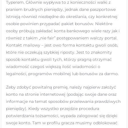
Typerem. Głównie wypływa to z konieczności walki z
praniem brudnych pieniędzy, jednak dane paszportowe
istnieją również niezbędne do określania, czy konkretnej
osobie powinien przypadać pakiet bonusów. Niektóre
osoby próbują zakładać konta bankowego wiele razy jak i
również z takim „nie fair” postępowaniem walczy portal.
Kontakt mailowy – jest owo forma kontaktu gwoli osób,
które nie oczekują szybkiej riposty. Jest to znakomity
sposób kontaktu gwoli tych, którzy pragną otrzymać
wiadomość czegoś większą ilość wiadomości o
legalności, programów mobilnej lub bonusów za darmo.
Żeby zdobyć powitalną premię, należy najpierw założyć
konto na stronie internetowej (podając swoje dane oraz
informacje na temat sposobów przelewania prawdziwych
pieniędzy). Kiedy wszystko przejdzie procedura
potwierdzania tożsamości, wypada zalogować się dzięki
swoje konto. Tam w profilu gracza musimy odblokować