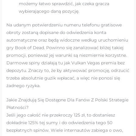
możemy łatwo sprawdzić, jak czeka gracza
wybierającego daną pozycję.
Na udanym potwierdzeniu numeru telefonu gratisowe
obroty zostaną dopisane do odwiedzenia konta
automatyczne oraz będą widoczne według uruchomieniu
gry Book of Dead. Powinno się zanalizować bliżej takiej
promocji, ponieważ jej warunki są niezmiernie korzystne.
Darmowe spiny działają tu jak Vulkan Vegas premia bez
depozytu. Znaczy to, że by aktywować promocję, odrzucić
trzeba absolutnie guzik wpłacać, a więc nie ponosi się
żadnego ryzyka.
Jakie Znajdują Się Dostępne Dla Fanów Z Polski Strategie
Płatności?
Jeśli jego całość nie przekroczy 125 zł, to dostaniesz
dokładnie 125% tej sumy i do odwiedzenia tego 50
bezpłatnych spinów. Wiele internautów zabiega o owo,