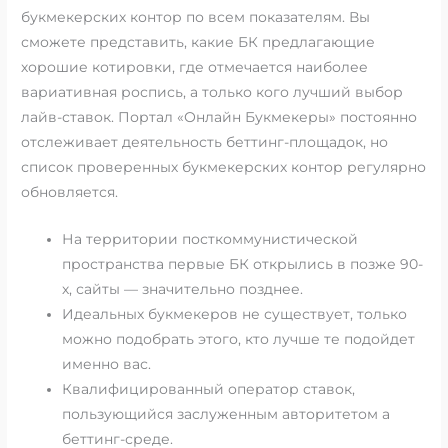
букмекерских контор по всем показателям. Вы
сможете представить, какие БК предлагающие
хорошие котировки, где отмечается наиболее
вариативная роспись, а только кого лучший выбор
лайв-ставок. Портал «Онлайн Букмекеры» постоянно
отслеживает деятельность беттинг-площадок, но
список проверенных букмекерских контор регулярно
обновляется.
На территории посткоммунистической
пространства первые БК открылись в позже 90-
х, сайты — значительно позднее.
Идеальных букмекеров не существует, только
можно подобрать этого, кто лучше те подойдет
именно вас.
Квалифицированный оператор ставок,
пользующийся заслуженным авторитетом а
беттинг-среде.