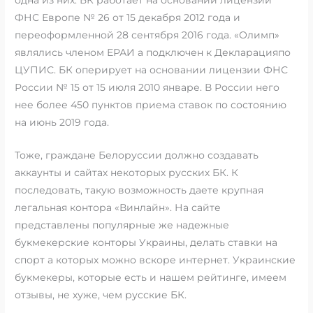
ФНС Европе № 26 от 15 декабря 2012 года и
переоформленной 28 сентября 2016 года. «Олимп»
являлись членом ЕРАИ а подключен к Декларацияпо
ЦУПИС. БК оперирует на основании лицензии ФНС
России № 15 от 15 июля 2010 январе. В России него
нее более 450 пунктов приема ставок по состоянию
на июнь 2019 года.
Тоже, граждане Белоруссии должно создавать
аккаунты и сайтах некоторых русских БК. К
последовать, такую возможность даете крупная
легальная контора «Винлайн». На сайте
представлены популярные же надежные
букмекерские конторы Украины, делать ставки на
спорт а которых можно вскоре интернет. Украинские
букмекеры, которые есть и нашем рейтинге, имеем
отзывы, не хуже, чем русские БК.