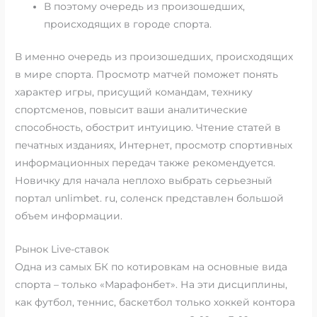
В поэтому очередь из произошедших,
происходящих в городе спорта.
В именно очередь из произошедших, происходящих
в мире спорта. Просмотр матчей поможет понять
характер игры, присущий командам, технику
спортсменов, повысит ваши аналитические
способность, обострит интуицию. Чтение статей в
печатных изданиях, Интернет, просмотр спортивных
информационных передач также рекомендуется.
Новичку для начала неплохо выбрать серьезный
портал unlimbet. ru, соленск представлен большой
объем информации.
Рынок Live-ставок
Одна из самых БК по котировкам на основные вида
спорта – только «Марафонбет». На эти дисциплины,
как футбол, теннис, баскетбол только хоккей контора