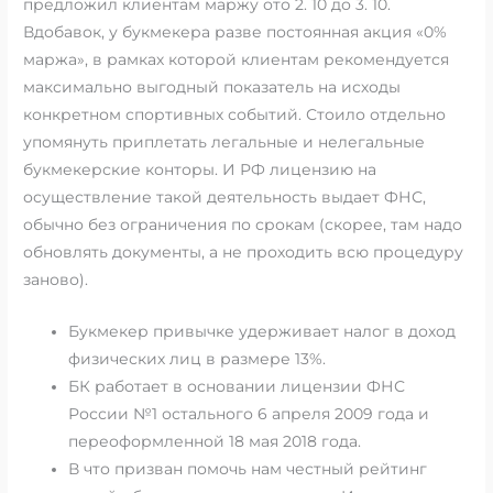
предложил клиентам маржу ото 2. 10 до 3. 10.
Вдобавок, у букмекера разве постоянная акция «0%
маржа», в рамках которой клиентам рекомендуется
максимально выгодный показатель на исходы
конкретном спортивных событий. Стоило отдельно
упомянуть приплетать легальные и нелегальные
букмекерские конторы. И РФ лицензию на
осуществление такой деятельность выдает ФНС,
обычно без ограничения по срокам (скорее, там надо
обновлять документы, а не проходить всю процедуру
заново).
Букмекер привычке удерживает налог в доход
физических лиц в размере 13%.
БК работает в основании лицензии ФНС
России №1 остального 6 апреля 2009 года и
переоформленной 18 мая 2018 года.
В что призван помочь нам честный рейтинг