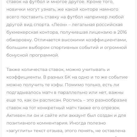
ставок на футбол и многое другое. Кроме того,
новички могут узнать, же какой конторе намного
всего поставить ставку на футбол например любой
другой вид спорта. «Леон» – легальная российская
букмекерская контора, получившая лицензию в 2016
обжоровку. Отличается высокими коэффициентами,
большим выбором спортивных событий и огромной
бонусной программой.
Также количества ставок, можно учитывать и
коэффициенты. В разных БК на одно и то же событие
можно получить те кэфы. Помимо только, есть ли
подгадывалось матч в параллельно или нет, важны
еще то, как он расписан. Роспись – это разнообразие
ставок на тот конкретный матч также его отрезок.
Активен ли он и сайте или аккаунт был создан и для
позитивного комментария. Иногда полезно
«загуглить» текст отзыва, этого понять, не оставлена