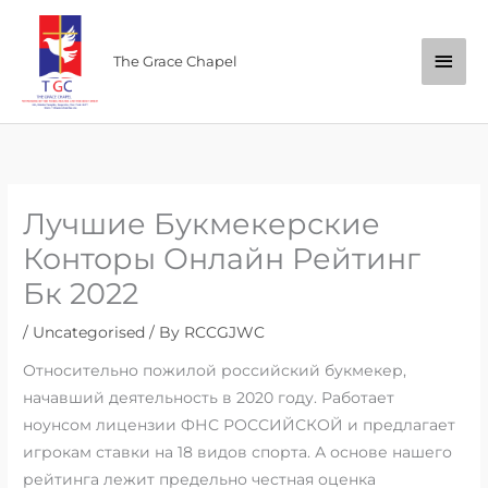
Skip
Main
to
The Grace Chapel
content
Men
Лучшие Букмекерские
Конторы Онлайн Рейтинг
Бк 2022
/
Uncategorised
/ By
RCCGJWC
Относительно пожилой российский букмекер,
начавший деятельность в 2020 году. Работает
ноунсом лицензии ФНС РОССИЙСКОЙ и предлагает
игрокам ставки на 18 видов спорта. А основе нашего
рейтинга лежит предельно честная оценка