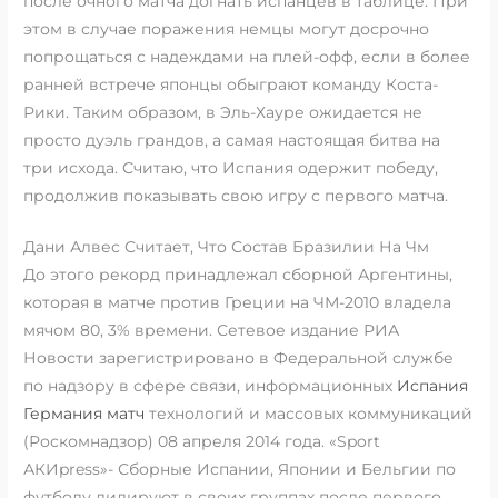
после очного матча догнать испанцев в таблице. При
этом в случае поражения немцы могут досрочно
попрощаться с надеждами на плей-офф, если в более
ранней встрече японцы обыграют команду Коста-
Рики. Таким образом, в Эль-Хауре ожидается не
просто дуэль грандов, а самая настоящая битва на
три исхода. Считаю, что Испания одержит победу,
продолжив показывать свою игру с первого матча.
Дани Алвес Считает, Что Состав Бразилии На Чм
До этого рекорд принадлежал сборной Аргентины,
которая в матче против Греции на ЧМ-2010 владела
мячом 80, 3% времени. Сетевое издание РИА
Новости зарегистрировано в Федеральной службе
по надзору в сфере связи, информационных
Испания
Германия матч
технологий и массовых коммуникаций
(Роскомнадзор) 08 апреля 2014 года. «Sport
АКИpress»- Сборные Испании, Японии и Бельгии по
футболу лидируют в своих группах после первого