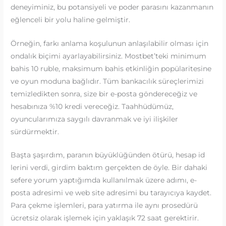
deneyiminiz, bu potansiyeli ve poder parasını kazanmanın
eğlenceli bir yolu haline gelmiştir.
Örneğin, farkı anlama koşulunun anlaşılabilir olması için
ondalık biçimi ayarlayabilirsiniz. Mostbet’teki minimum
bahis 10 ruble, maksimum bahis etkinliğin popülaritesine
ve oyun moduna bağlıdır. Tüm bankacılık süreçlerimizi
temizledikten sonra, size bir e-posta göndereceğiz ve
hesabınıza %10 kredi vereceğiz. Taahhüdümüz,
oyuncularımıza saygılı davranmak ve iyi ilişkiler
sürdürmektir.
Başta şaşırdım, paranın büyüklüğünden ötürü, hesap id
lerini verdi, girdim baktım gerçekten de öyle. Bir dahaki
sefere yorum yaptığımda kullanılmak üzere adımı, e-
posta adresimi ve web site adresimi bu tarayıcıya kaydet.
Para çekme işlemleri, para yatırma ile aynı prosedürü
ücretsiz olarak işlemek için yaklaşık 72 saat gerektirir.