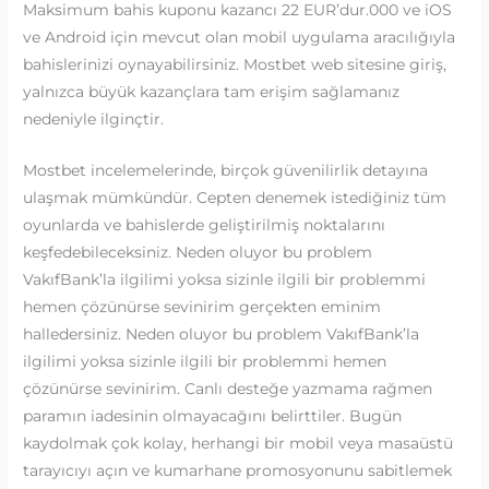
Maksimum bahis kuponu kazancı 22 EUR’dur.000 ve iOS
ve Android için mevcut olan mobil uygulama aracılığıyla
bahislerinizi oynayabilirsiniz. Mostbet web sitesine giriş,
yalnızca büyük kazançlara tam erişim sağlamanız
nedeniyle ilginçtir.
Mostbet incelemelerinde, birçok güvenilirlik detayına
ulaşmak mümkündür. Cepten denemek istediğiniz tüm
oyunlarda ve bahislerde geliştirilmiş noktalarını
keşfedebileceksiniz. Neden oluyor bu problem
VakıfBank’la ilgilimi yoksa sizinle ilgili bir problemmi
hemen çözünürse sevinirim gerçekten eminim
halledersiniz. Neden oluyor bu problem VakıfBank’la
ilgilimi yoksa sizinle ilgili bir problemmi hemen
çözünürse sevinirim. Canlı desteğe yazmama rağmen
paramın iadesinin olmayacağını belirttiler. Bugün
kaydolmak çok kolay, herhangi bir mobil veya masaüstü
tarayıcıyı açın ve kumarhane promosyonunu sabitlemek