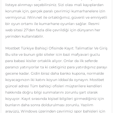
listeye alınmayı seçebilirsiniz. Sizi olası mali kayıplardan
korumak için, gerçek paralı çevrimiçi kumarhanelere izin
vermiyoruz. IWin.net ile ortaklığımız, güvenli ve emniyetli
bir oyun ortamı ile kumarhane oyunları sağlar. Resmi
web sitesi 27’den fazla dile çevrildiği için dünyanın her
yerinden kullanılabilir.
Mostbet Türkiye Bahisçi Ofisinde Kayıt: Talimatlar Ve Giriş
Bu site ve bunun gibi siteler icin bazi mafyavari guclu
para babasi kisiler ortaklik aliyor. Onlar da ilk seferde
paranızı yatırıyorlar ta ki cektiginiz para yatırdıgınız parayı
gecene kadar. Gidin biraz daha banko kupona, normalde
koyacagınızın iki katını koyun iddaa’da oynayın. Mostbet
güncel adresi Tüm bahisçi ofisleri müşterilere kendileri
hakkında doğru bilgi sunmalarını zorunlu şart olarak
koyuyor. Kayıt sırasında kişisel bilgileri girmediğiniz için
bunların daha sonra doldurulması zorunlu. Yazılım
arayüzü, Windows üzerinden çevrimiçi spor bahisleri için