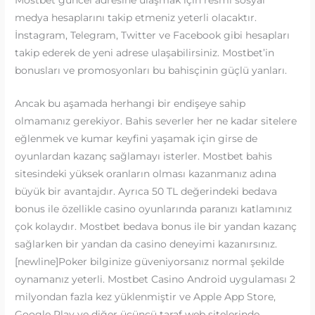
medya hesaplarını takip etmeniz yeterli olacaktır.
İnstagram, Telegram, Twitter ve Facebook gibi hesapları
takip ederek de yeni adrese ulaşabilirsiniz. Mostbet’in
bonusları ve promosyonları bu bahisçinin güçlü yanları.
Ancak bu aşamada herhangi bir endişeye sahip
olmamanız gerekiyor. Bahis severler her ne kadar sitelere
eğlenmek ve kumar keyfini yaşamak için girse de
oyunlardan kazanç sağlamayı isterler. Mostbet bahis
sitesindeki yüksek oranların olması kazanmanız adına
büyük bir avantajdır. Ayrıca 50 TL değerindeki bedava
bonus ile özellikle casino oyunlarında paranızı katlamınız
çok kolaydır. Mostbet bedava bonus ile bir yandan kazanç
sağlarken bir yandan da casino deneyimi kazanırsınız.
[newline]Poker bilginize güveniyorsanız normal şekilde
oynamanız yeterli. Mostbet Casino Android uygulaması 2
milyondan fazla kez yüklenmiştir ve Apple App Store,
Google Play ve diğer üçüncü taraf web sitelerinde