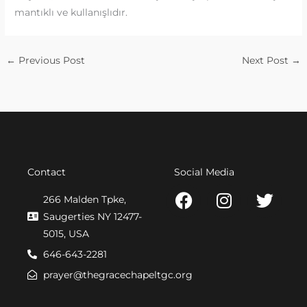
mantıklı ve kullanışlıdır.
←
Previous Post
Next Post
→
Contact
Social Media
F
I
T
266 Malden Tpke,
a
n
w
Saugerties NY 12477-
c
s
i
5015, USA
e
t
t
646-643-2281
b
a
t
prayer@thegracechapeltgc.org
o
g
e
o
r
r