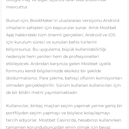
mevcuttur.
Bunun için, BookMaker’ın uluslararası versiyonu Android
cihazların sahipleri için başvurular sunar. Artık Mostbet
App hakkındaki tüm önemli gerçekleri, Android ve iOS
için kurulum süreci ve sunulan bahis türlerini
biliyorsunuz. Bu uygulama, büyük kullanılabilirliği
nedeniyle hem yenileri hem de profesyonelleri
etkileyecek. Ardından karşınıza gelen Mostbet üyelik
formunu kendi bilgilerinizde eksiksiz bir şekilde
doldurmalısınız. Para çekme, bahisçi ofisinin komisyonları
olmadan gerçekleştirilir. Sürüm kullanan kullanıcıları için
de bir bildiri metni yayınlamaktadır.
Kullanıcılar, birkaç maçtan seçim yapmak yerine geniş bir
portföyden seçim yapmayı ve böylece kolaylaşmayı
tercih ediyorlar. Mostbet Casino’da, hesabınızı kullanırken
tamamen korunduğunuzdan emin olmak için beyaz