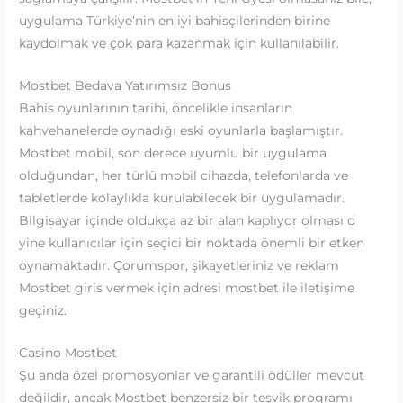
uygulama Türkiye’nin en iyi bahisçilerinden birine
kaydolmak ve çok para kazanmak için kullanılabilir.
Mostbet Bedava Yatırımsız Bonus
Bahis oyunlarının tarihi, öncelikle insanların
kahvehanelerde oynadığı eski oyunlarla başlamıştır.
Mostbet mobil, son derece uyumlu bir uygulama
olduğundan, her türlü mobil cihazda, telefonlarda ve
tabletlerde kolaylıkla kurulabilecek bir uygulamadır.
Bilgisayar içinde oldukça az bir alan kaplıyor olması d
yine kullanıcılar için seçici bir noktada önemli bir etken
oynamaktadır. Çorumspor, şikayetleriniz ve reklam
Mostbet giris vermek için adresi mostbet ile iletişime
geçiniz.
Casino Mostbet
Şu anda özel promosyonlar ve garantili ödüller mevcut
değildir, ancak Mostbet benzersiz bir teşvik programı