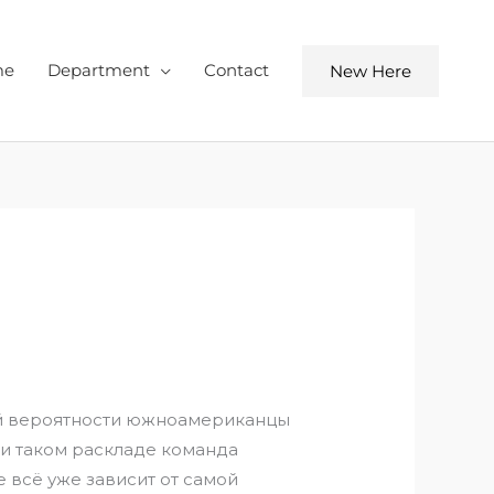
me
Department
Contact
New Here
лей вероятности южноамериканцы
при таком раскладе команда
е всё уже зависит от самой