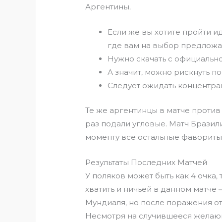
Аргентины.
Если же вы хотите пройти и
где вам на выбор предложат
Нужно скачать с официальн
А значит, можно рискнуть по
Следует ожидать концентрац
Те же аргентинцы в матче против 
раз подали угловые. Матч Бразил
моменту все остальные фавориты
Результаты Последних Матчей
У поляков может быть как 4 очка, 
хватить и ничьей в данном матче
Мундиаля, но после поражения от
Несмотря на случившееся желающи