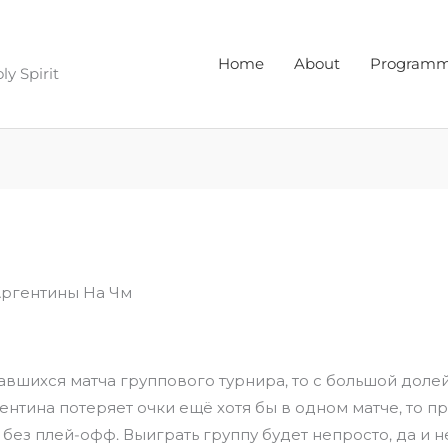
Home
About
Program
y Spirit
Аргентины На Чм
тавшихся матча группового турнира, то с большой до
гентина потеряет очки ещё хотя бы в одном матче, то 
 без плей-офф. Выиграть группу будет непросто, да и н